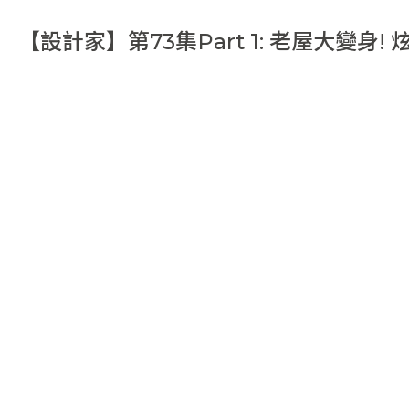
【設計家】第73集Part 1: 老屋大變身! 
威爾設計 胡延翰｜老屋翻新｜老屋改建