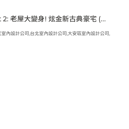
 2: 老屋大變身! 炫金新古典豪宅 (下)
屋翻新｜老屋改建