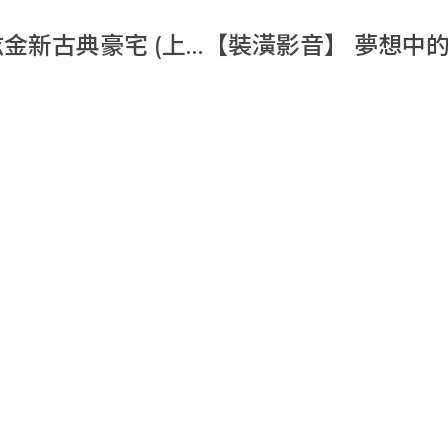
炫金新古典豪宅 (上)
【裝潢影音】 夢想中
屋設計｜奢華風室內設