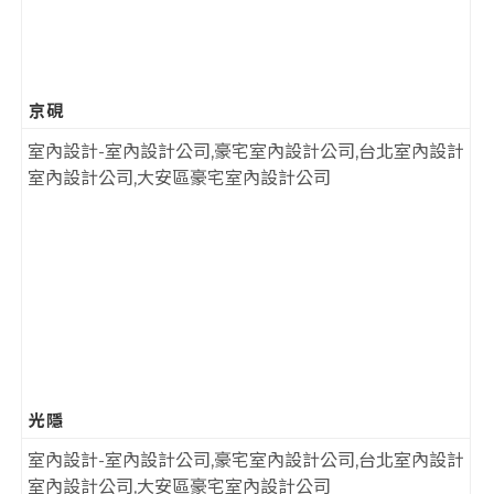
京硯
光隱