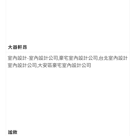
大器軒昂
謐敘