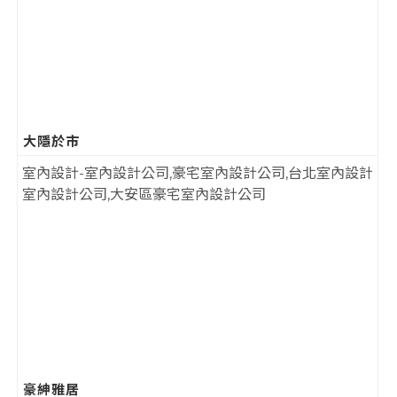
大隱於市
豪紳雅居