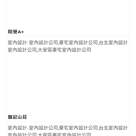
翔譽A+
馥記山莊