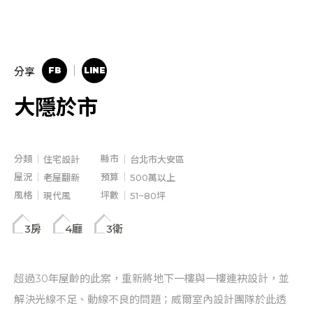
分享
大隱於市
分類
縣市
住宅設計
台北市大安區
屋況
預算
老屋翻新
500萬以上
風格
坪數
現代風
51~80坪
3房
4廳
3衛
超過30年屋齡的此案，重新將地下一樓與一樓連袂設計，並
解決光線不足、動線不良的問題；威爾室內設計團隊於此透