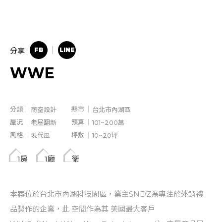
分享
WWE
分類
縣市
商空設計
台北市內湖區
屋況
預算
老屋翻新
101~200萬
風格
坪數
現代風
10~20坪
1房
1廳
衛
本案位於台北市內湖科技園區，業主SNDZ為專注於外銷禮
品製作的企業，此 空間作為其 美國最大客戶