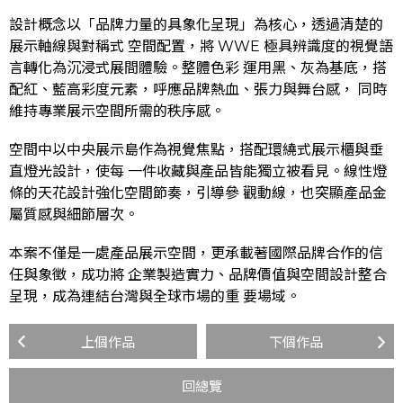
設計概念以「品牌力量的具象化呈現」為核心，透過清楚的
展示軸線與對稱式 空間配置，將 WWE 極具辨識度的視覺語
言轉化為沉浸式展間體驗。整體色彩 運用黑、灰為基底，搭
配紅、藍高彩度元素，呼應品牌熱血、張力與舞台感， 同時
維持專業展示空間所需的秩序感。
空間中以中央展示島作為視覺焦點，搭配環繞式展示櫃與垂
直燈光設計，使每 一件收藏與產品皆能獨立被看見。線性燈
條的天花設計強化空間節奏，引導參 觀動線，也突顯產品金
屬質感與細節層次。
本案不僅是一處產品展示空間，更承載著國際品牌合作的信
任與象徵，成功將 企業製造實力、品牌價值與空間設計整合
呈現，成為連結台灣與全球市場的重 要場域。
上個作品
下個作品
回總覽